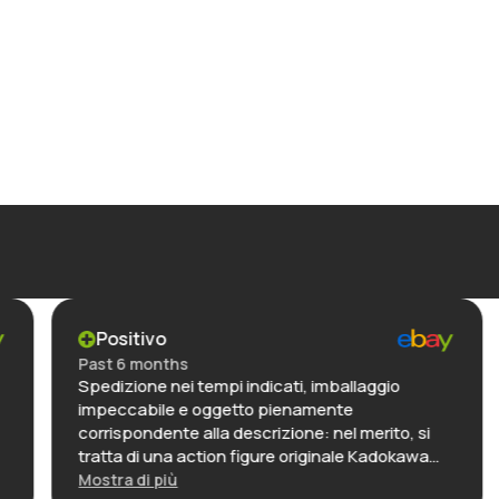
Positivo
Past 6 months
Spedizione nei tempi indicati, imballaggio
impeccabile e oggetto pienamente
corrispondente alla descrizione: nel merito, si
tratta di una action figure originale Kadokawa
(linea KdColle) nella sua confezione
Mostra di più