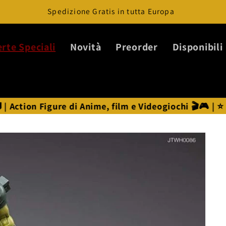
Spedizione Gratis in tutta Europa
erte Speciali
Novità
Preorder
Disponibili
e di Anime, film e Videogiochi 🎬🎮 | ⭐ Statue Anime 