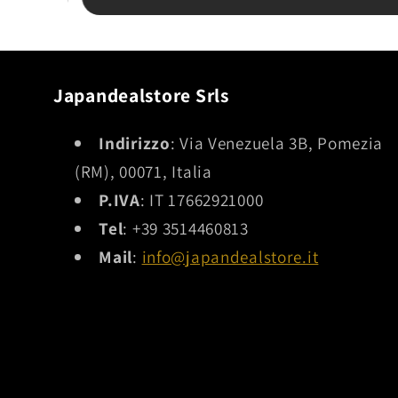
decisamente ben fatto, lo reputo una delle
ich
migliori realizzazioni di questo personaggio. In
definitiva: ottimo venditore, preciso e puntuale,
e oggetto con rapporto qualità-prezzo molto
interessante.
Japandealstore Srls
Indirizzo
: Via Venezuela 3B, Pomezia
(RM), 00071, Italia
P.IVA
: IT 17662921000
Tel
: +39 3514460813
Mail
:
info@japandealstore.it