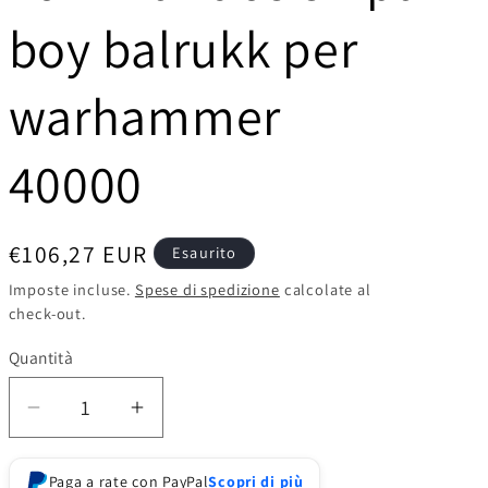
o
boy balrukk per
g
r
warhammer
a
40000
f
i
c
Prezzo
€106,27 EUR
Esaurito
di
a
Imposte incluse.
Spese di spedizione
calcolate al
check-out.
listino
Quantità
Diminuisci
Aumenta
quantità
quantità
per
per
Paga a rate con PayPal
Scopri di più