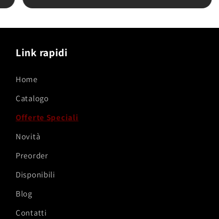
immacolata: la realizzazione è di alta qualità,
credo una delle migliori in assoluto di questo
personaggio, dettagliata e riccamente colorata.
In definitiva: ottimo venditore, affidabilissimo e
puntuale, e oggetto con rapporto qualità-
Link rapidi
prezzo decisamente molto elevato.
Home
Catalogo
Offerte Speciali
Novità
Preorder
Disponibili
Blog
Contatti