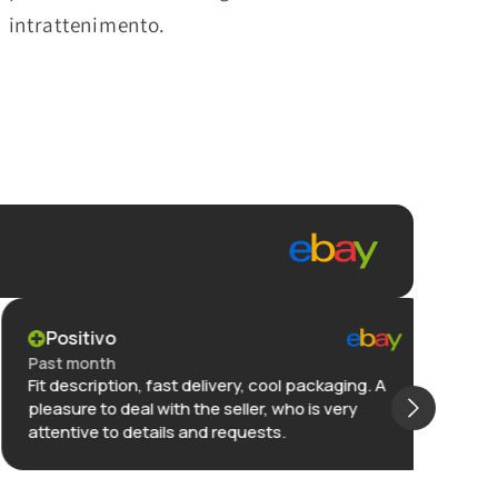
intrattenimento.
Positivo
Po
Past month
Past
Fit description, fast delivery, cool packaging. A
Great
pleasure to deal with the seller, who is very
packa
attentive to details and requests.
pro a
issu
selle
Mostr