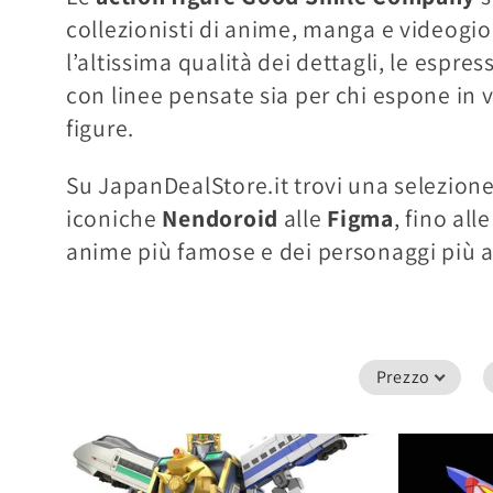
l
collezionisti di anime, manga e videog
l’altissima qualità dei dettagli, le espre
e
con linee pensate sia per chi espone in v
figure.
z
Su JapanDealStore.it trovi una selezion
i
iconiche
Nendoroid
alle
Figma
, fino all
anime più famose e dei personaggi più 
o
n
Prezzo
e