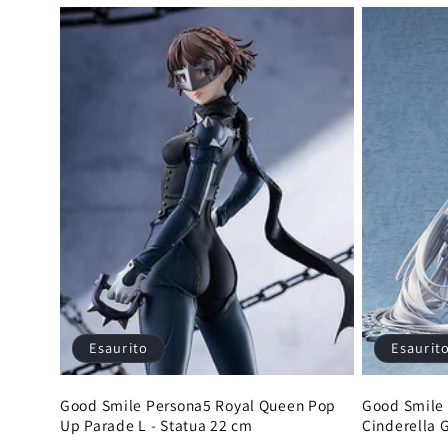
listino
Esaurito
Esaurit
Good Smile Persona5 Royal Queen Pop
Good Smile 
Up Parade L - Statua 22 cm
Cinderella G