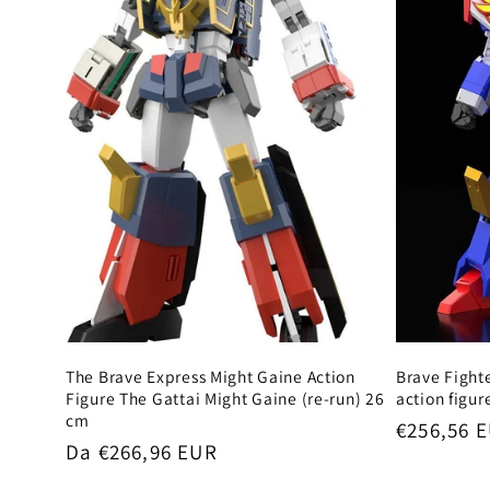
:
The Brave Express Might Gaine Action
Brave Fighte
Figure The Gattai Might Gaine (re-run) 26
action figur
cm
Prezzo
€256,56 
Prezzo
Da €266,96 EUR
di
di
listino