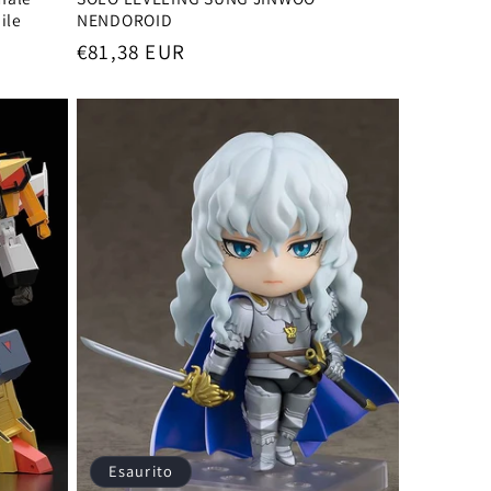
ile
NENDOROID
Prezzo
€81,38 EUR
di
listino
Esaurito