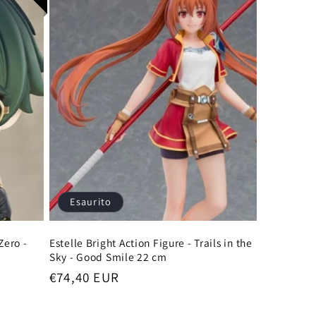
Esaurito
Zero -
Estelle Bright Action Figure - Trails in the
Sky - Good Smile 22 cm
Prezzo
€74,40 EUR
di
listino