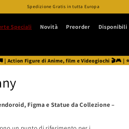
Spedizione Gratis in tutta Europa
erte Speciali
Novità
Preorder
Disponibili
e, film e Videogiochi 🎬🎮 | ⭐ Statue Anime ⭐
any
ndoroid, Figma e Statue da Collezione –
ono un punto di riferimento per i