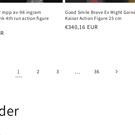
r mpp av-98 ingram
Good Smile Brave Ex Might Gaine
k 4th run action figure
Kaiser Action Figure 25 cm
Prezzo
€340,16 EUR
UR
di
listino
1
…
2
3
36
der