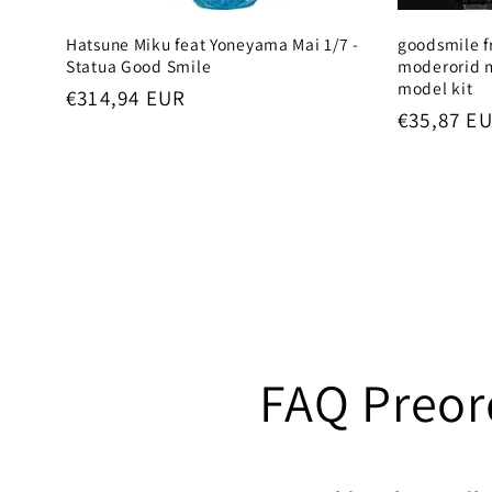
Hatsune Miku feat Yoneyama Mai 1/7 -
goodsmile f
Statua Good Smile
moderorid m
model kit
Prezzo
€314,94 EUR
Prezzo
€35,87 E
di
di
listino
listino
FAQ Preor