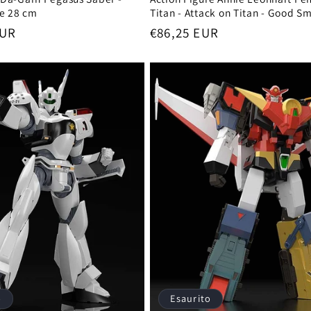
re 28 cm
Titan - Attack on Titan - Good Sm
EUR
Prezzo
€86,25 EUR
di
listino
o
Esaurito