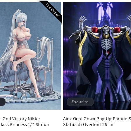
Pre Order
o
Esaurito
- God Victory Nikke
Ainz Ooal Gown Pop Up Parade S
lass Princess 1/7 Statua
Statua di Overlord 26 cm