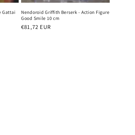
 Gattai
Nendoroid Griffith Berserk - Action Figure
Good Smile 10 cm
Prezzo
€81,72 EUR
di
listino