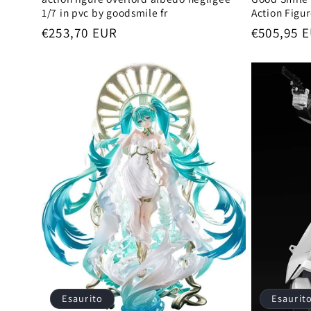
1/7 in pvc by goodsmile fr
Action Figu
Prezzo
€253,70 EUR
Prezzo
€505,95 
di
di
listino
listino
Esaurito
Esaurit