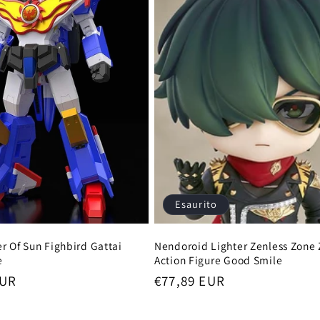
Esaurito
r Of Sun Fighbird Gattai
Nendoroid Lighter Zenless Zone 
e
Action Figure Good Smile
EUR
Prezzo
€77,89 EUR
di
listino