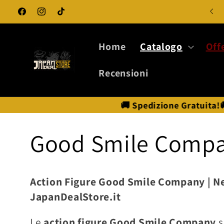
Vai
direttamente
Facebook
Instagram
TikTok
ai contenuti
Home
Catalogo
Off
Recensioni
🚚 Spedizione Gratuita!🚚 | Action Figure di Anim
C
Good Smile Comp
o
Action Figure Good Smile Company | Ne
l
JapanDealStore.it
Le
action figure Good Smile Company
s