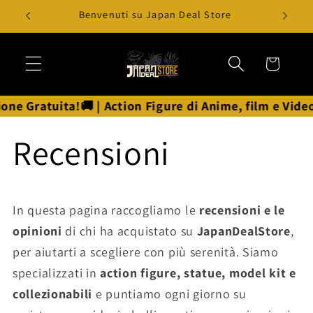
Vai
Ben
direttamente
ai contenuti
Carrello
e Gratuita!🚚 | Action Figure di Anime, film e Video
Recensioni
In questa pagina raccogliamo le
recensioni e le
opinioni
di chi ha acquistato su
JapanDealStore
,
per aiutarti a scegliere con più serenità. Siamo
specializzati in
action figure, statue, model kit e
collezionabili
e puntiamo ogni giorno su