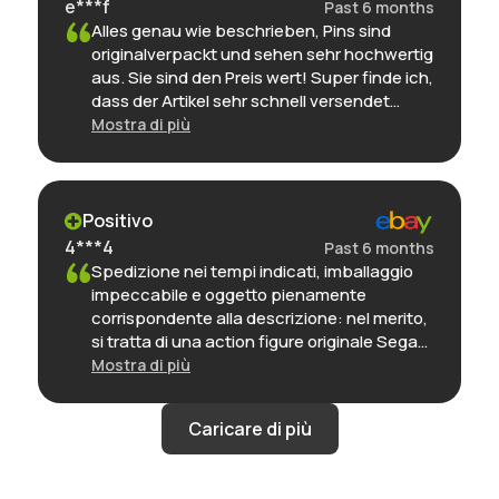
e***f
Past 6 months
Alles genau wie beschrieben, Pins sind
originalverpackt und sehen sehr hochwertig
aus. Sie sind den Preis wert! Super finde ich,
dass der Artikel sehr schnell versendet
wurde und ich sogar eine persönliche
Mostra di più
Nachricht mit der Sendungsnummer
bekommen habe. Toller Service, das macht
nicht jeder! Hier würde ich wieder einkaufen.
Perfekt ✨👌🏻
Positivo
4***4
Past 6 months
Spedizione nei tempi indicati, imballaggio
impeccabile e oggetto pienamente
corrispondente alla descrizione: nel merito,
si tratta di una action figure originale Sega
nella sua confezione, ancora incartata, ed è
Mostra di più
decisamente ben fatto, lo reputo una delle
migliori realizzazioni di questo personaggio.
In definitiva: ottimo venditore, preciso e
puntuale, e oggetto con rapporto qualità-
prezzo molto interessante.