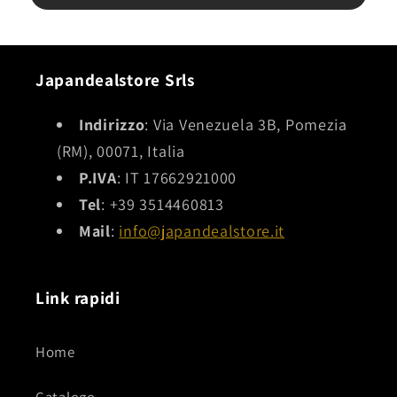
credo una delle migliori in assoluto di questo
personaggio, dettagliata e riccamente
colorata. In definitiva: ottimo venditore,
affidabilissimo e puntuale, e oggetto con
Japandealstore Srls
rapporto qualità-prezzo decisamente molto
elevato.
Indirizzo
: Via Venezuela 3B, Pomezia
(RM), 00071, Italia
P.IVA
: IT 17662921000
Tel
: +39 3514460813
Mail
:
info@japandealstore.it
Link rapidi
Home