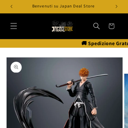
Vai
pa
Benvenuti su Japan Deal Store
direttamente
ai contenuti
Carrello
🚚 Spedizione Gratuita
Passa alle
informazioni
sul prodotto