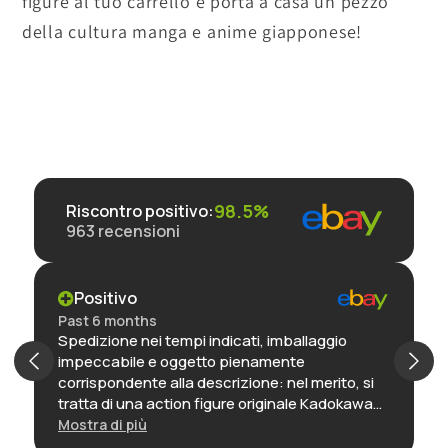
figure al tuo carrello e porta a casa un pezzo
della cultura manga e anime giapponese!
98.5%
Riscontro positivo
:
963
recensioni
Positivo
Past 6 months
Spedizione nei tempi indicati, imballaggio
impeccabile e oggetto pienamente
corrispondente alla descrizione: nel merito, si
tratta di una action figure originale Kadokawa
(linea KdColle) nella sua confezione
Mostra di più
immacolata: la realizzazione è di alta qualità,