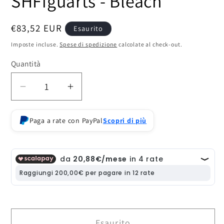
SHFiguarts - Bleach
Prezzo
€83,52 EUR
Esaurito
di
Imposte incluse.
Spese di spedizione
calcolate al check-out.
listino
Quantità
Diminuisci
Aumenta
quantità
quantità
per
per
Paga a rate con PayPal
Scopri di più
Action
Action
Figure
Figure
Ichigo
Ichigo
Kurosaki
Kurosaki
Getsugatensho
Getsugatensho
SHFiguarts
SHFiguarts
-
-
Bleach
Bleach
Esaurito