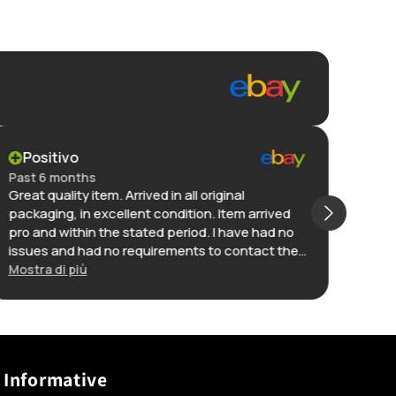
Positivo
Po
Past 6 months
Past
Great quality item. Arrived in all original
The p
packaging, in excellent condition. Item arrived
secur
pro and within the stated period. I have had no
descr
issues and had no requirements to contact the
pric
seller. I would recommend anyone to view this
websi
Mostra di più
Mostr
seller’s store
absol
Informative