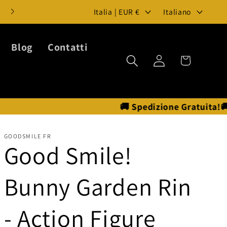
P
L
Italia | EUR €
Italiano
a
i
e
n
Blog
Contatti
Carrello
Accedi
s
g
e
u
/
a
🚚 Spedizione Gratuita!🚚 | Action Fig
A
r
GOODSMILE FR
Good Smile!
e
a
Bunny Garden Rin
g
- Action Figure
e