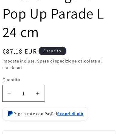
o
Pop Up Parade L
g
r
24 cm
a
f
Prezzo
€87,18 EUR
Esaurito
i
di
Imposte incluse.
Spese di spedizione
calcolate al
check-out.
listino
c
a
Quantità
Diminuisci
Aumenta
quantità
quantità
per
per
Paga a rate con PayPal
Scopri di più
Good
Good
Smile!
Smile!