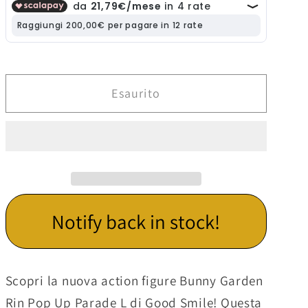
Bunny
Bunny
Garden
Garden
Rin
Rin
-
-
Action
Action
Figure
Figure
Esaurito
Pop
Pop
Up
Up
Parade
Parade
L
L
24
24
cm
cm
Notify back in stock!
Scopri la nuova action figure Bunny Garden
Rin Pop Up Parade L di Good Smile! Questa