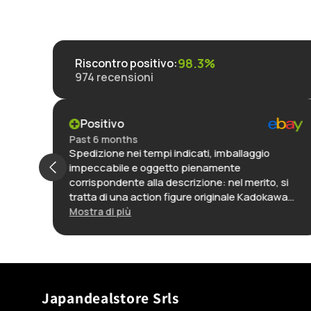
98.3%
Riscontro positivo
:
974
recensioni
Positivo
Past 6 months
Spedizione nei tempi indicati, imballaggio
impeccabile e oggetto pienamente
si
corrispondente alla descrizione: nel merito, si
la
tratta di una action figure originale Kadokawa
(linea KdColle) nella sua confezione
Mostra di più
immacolata: la realizzazione è di alta qualità,
 In
credo una delle migliori in assoluto di questo
uale,
personaggio, dettagliata e riccamente colorata.
to
In definitiva: ottimo venditore, affidabilissimo e
puntuale, e oggetto con rapporto qualità-
Japandealstore Srls
prezzo decisamente molto elevato.