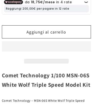
1/100
1/100
MSN-
MSN-
06S
06S
White
White
Wolf
Wolf
Triple
Triple
Aggiungi al carrello
Speed
Speed
Model
Model
Kit
Kit
Comet Technology 1/100 MSN-06S
White Wolf Triple Speed Model Kit
Comet Technology – MSN-06S White Wolf Triple Speed