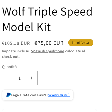
o
Wolf Triple Speed
g
r
Model Kit
a
f
Prezzo
Prezzo
€75,00 EUR
€105,18 EUR
In offerta
i
di
scontato
Imposte incluse.
Spese di spedizione
calcolate al
check-out.
listino
c
a
Quantità
Diminuisci
Aumenta
quantità
quantità
per
per
Paga a rate con PayPal
Scopri di più
Comet
Comet
Technology
Technology