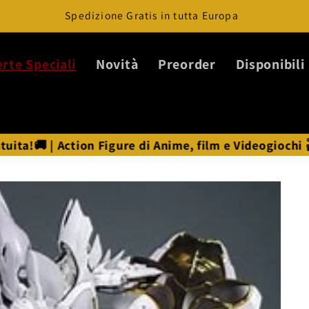
Spedizione Gratis in tutta Europa
erte Speciali
Novità
Preorder
Disponibili
n Figure di Anime, film e Videogiochi 🎬🎮 | ⭐ Statue