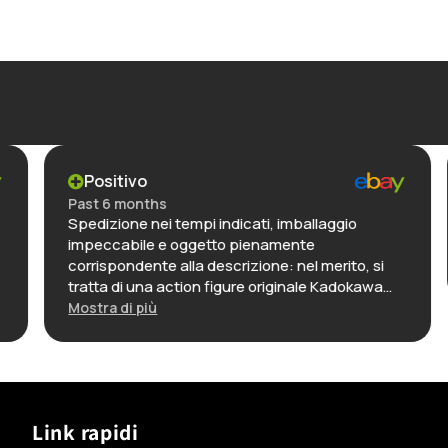
Positivo
Past 6 months
Spedizione nei tempi indicati, imballaggio
impeccabile e oggetto pienamente
corrispondente alla descrizione: nel merito, si
tratta di una action figure originale Kadokawa
(linea KdColle) nella sua confezione
Mostra di più
immacolata: la realizzazione è di alta qualità,
credo una delle migliori in assoluto di questo
personaggio, dettagliata e riccamente colorata.
In definitiva: ottimo venditore, affidabilissimo e
puntuale, e oggetto con rapporto qualità-
Link rapidi
prezzo decisamente molto elevato.