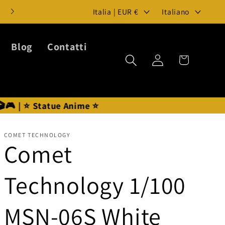
P
L
Benvenuti su Japan Deal Store
Italia | EUR €
Italiano
a
i
e
n
Blog
Contatti
Carrello
Accedi
s
g
e
u
/
a
 Anime ⭐
A
r
COMET TECHNOLOGY
Comet
e
a
Technology 1/100
g
MSN-06S White
e