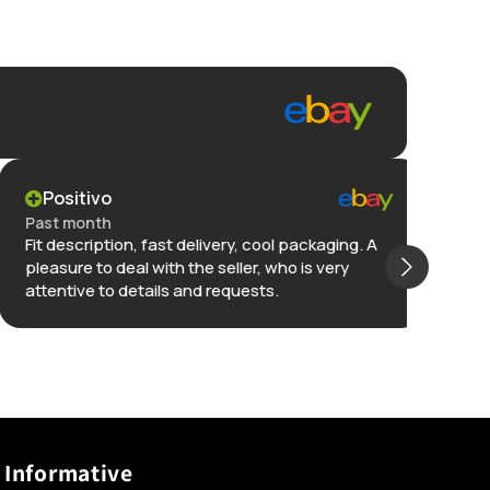
Positivo
Po
Past month
Past
Fit description, fast delivery, cool packaging. A
Great
pleasure to deal with the seller, who is very
packa
attentive to details and requests.
pro a
issu
selle
Mostr
selle
Informative