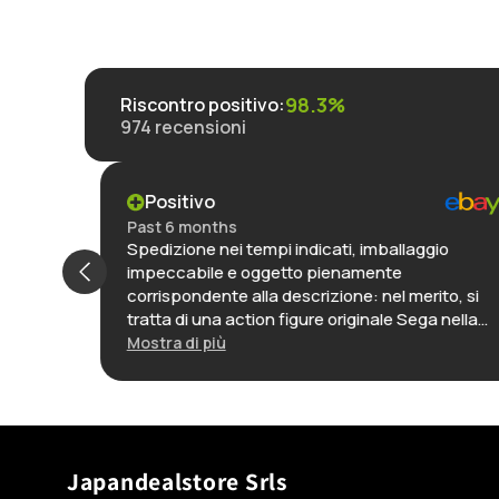
98.3%
Riscontro positivo
:
974
recensioni
Positivo
Past 6 months
Spedizione nei tempi indicati, imballaggio
g
impeccabile e oggetto pienamente
,
corrispondente alla descrizione: nel merito, si
de
tratta di una action figure originale Sega nella
t der
sua confezione, ancora incartata, ed è
Mostra di più
decisamente ben fatto, lo reputo una delle
ich
migliori realizzazioni di questo personaggio. In
definitiva: ottimo venditore, preciso e puntuale,
e oggetto con rapporto qualità-prezzo molto
interessante.
Japandealstore Srls