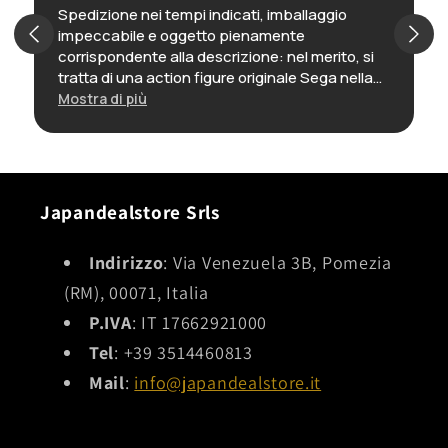
Spedizione nei tempi indicati, imballaggio
impeccabile e oggetto pienamente
corrispondente alla descrizione: nel merito, si
tratta di una action figure originale Sega nella
sua confezione, ancora incartata, ed è
Mostra di più
decisamente ben fatto, lo reputo una delle
migliori realizzazioni di questo personaggio. In
definitiva: ottimo venditore, preciso e puntuale,
e oggetto con rapporto qualità-prezzo molto
interessante.
Japandealstore Srls
Indirizzo
: Via Venezuela 3B, Pomezia
(RM), 00071, Italia
P.IVA
: IT 17662921000
Tel
: +39 3514460813
Mail
:
info@japandealstore.it