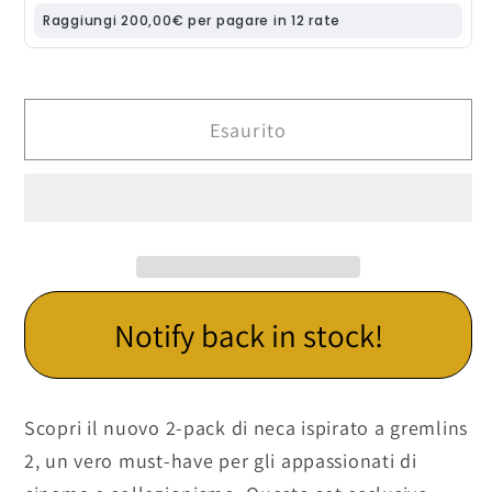
action
action
figure
figure
2-
2-
pack
pack
in
in
Esaurito
pvc
pvc
da
da
15
15
cm
cm
per
per
collezione
collezione
Notify back in stock!
cinema
cinema
Scopri il nuovo 2-pack di neca ispirato a gremlins
2, un vero must-have per gli appassionati di