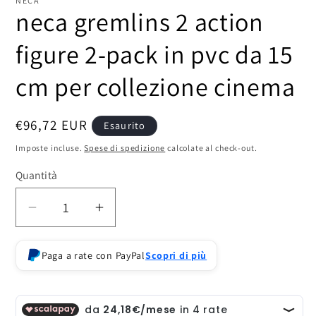
NECA
neca gremlins 2 action
figure 2-pack in pvc da 15
cm per collezione cinema
Prezzo
€96,72 EUR
Esaurito
di
Imposte incluse.
Spese di spedizione
calcolate al check-out.
listino
Quantità
Diminuisci
Aumenta
quantità
quantità
per
per
Paga a rate con PayPal
Scopri di più
neca
neca
gremlins
gremlins
2
2