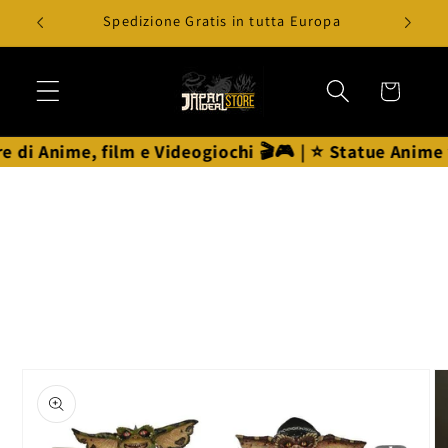
Vai
Spedizione Gratis in tutta Europa
direttamente
ai contenuti
Carrello
di Anime, film e Videogiochi 🎬🎮 | ⭐ Statue Anime ⭐
Passa alle
informazioni
sul prodotto