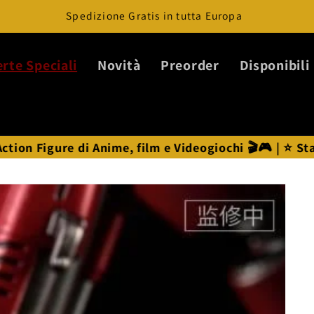
Spedizione Gratis in tutta Europa
erte Speciali
Novità
Preorder
Disponibili
 di Anime, film e Videogiochi 🎬🎮 | ⭐ Statue Anime ⭐