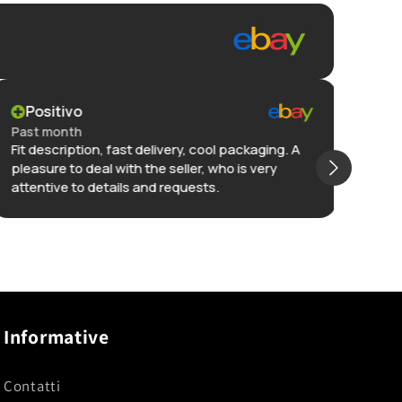
Positivo
Po
Past month
Past
Fit description, fast delivery, cool packaging. A
Great
pleasure to deal with the seller, who is very
packa
attentive to details and requests.
pro a
issu
selle
Mostr
selle
Informative
Contatti