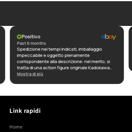
Positivo
Past 6 months
Spedizione nei tempi indicati, imballaggio
impeccabile e oggetto pienamente
corrispondente alla descrizione: nel merito, si
tratta di una action figure originale Kadokawa
(linea KdColle) nella sua confezione
Mostra di più
immacolata: la realizzazione è di alta qualità,
credo una delle migliori in assoluto di questo
personaggio, dettagliata e riccamente colorata.
In definitiva: ottimo venditore, affidabilissimo e
puntuale, e oggetto con rapporto qualità-
Link rapidi
prezzo decisamente molto elevato.
Home