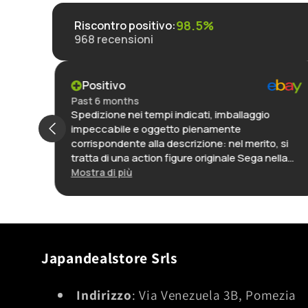
98.5%
Riscontro positivo
:
968
recensioni
Positivo
Past 6 months
Spedizione nei tempi indicati, imballaggio
g
impeccabile e oggetto pienamente
,
corrispondente alla descrizione: nel merito, si
de
tratta di una action figure originale Sega nella
t der
sua confezione, ancora incartata, ed è
Mostra di più
decisamente ben fatto, lo reputo una delle
ich
migliori realizzazioni di questo personaggio. In
definitiva: ottimo venditore, preciso e puntuale,
e oggetto con rapporto qualità-prezzo molto
interessante.
Japandealstore Srls
Indirizzo
: Via Venezuela 3B, Pomezia