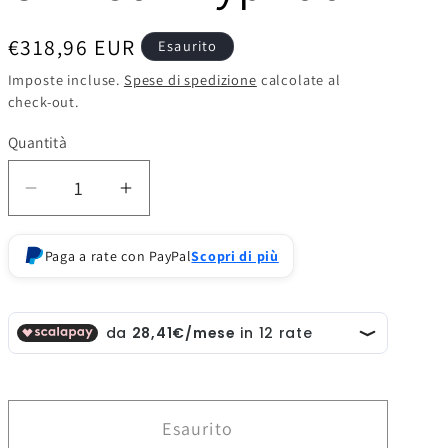
o
g
Prezzo
€318,96 EUR
Esaurito
di
r
Imposte incluse.
Spese di spedizione
calcolate al
check-out.
listino
a
Quantità
f
i
Diminuisci
Aumenta
quantità
quantità
c
per
per
Paga a rate con PayPal
Scopri di più
a
HeavyMecha
HeavyMecha
Pacific
Pacific
Rim
Rim
Crimson
Crimson
Typhoon
Typhoon
Esaurito