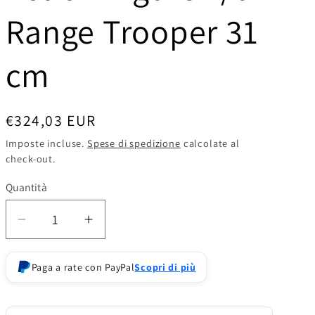
o
Range Trooper 31
g
r
cm
a
f
Prezzo
€324,03 EUR
i
di
Imposte incluse.
Spese di spedizione
calcolate al
check-out.
listino
c
a
Quantità
Diminuisci
Aumenta
quantità
quantità
per
per
Paga a rate con PayPal
Scopri di più
Hot
Hot
Toys
Toys