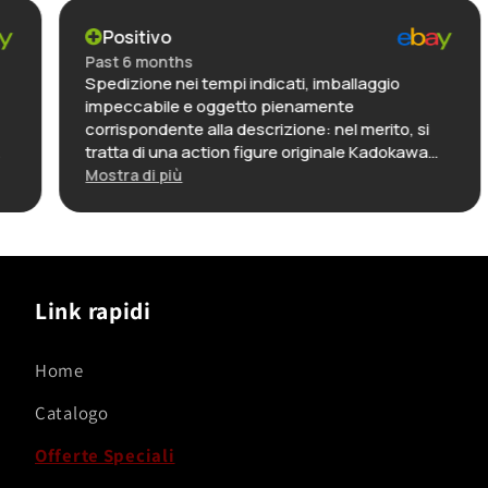
Positivo
Past 6 months
Spedizione nei tempi indicati, imballaggio
impeccabile e oggetto pienamente
corrispondente alla descrizione: nel merito, si
tratta di una action figure originale Kadokawa
(linea KdColle) nella sua confezione
Mostra di più
immacolata: la realizzazione è di alta qualità,
credo una delle migliori in assoluto di questo
personaggio, dettagliata e riccamente colorata.
In definitiva: ottimo venditore, affidabilissimo e
puntuale, e oggetto con rapporto qualità-
Link rapidi
prezzo decisamente molto elevato.
Home
Catalogo
Offerte Speciali