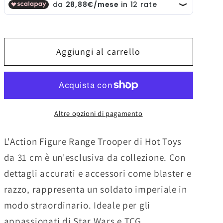
Star
Star
Wars:
Wars:
Andor
Andor
Action
Action
Aggiungi al carrello
Figure
Figure
1/6
1/6
Range
Range
Trooper
Trooper
31
31
Altre opzioni di pagamento
cm
cm
L'Action Figure Range Trooper di Hot Toys
da 31 cm è un'esclusiva da collezione. Con
dettagli accurati e accessori come blaster e
razzo, rappresenta un soldato imperiale in
modo straordinario. Ideale per gli
appassionati di Star Wars e TCG.