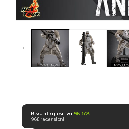
Apri
contenuti
multimediali
1
in
finestra
modale
98.5%
Riscontro positivo
:
968
recensioni