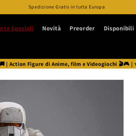
Spedizione Gratis in tutta Europa
erte Speciali
Novità
Preorder
Disponibili
gure di Anime, film e Videogiochi 🎬🎮 | ⭐ Statue Ani