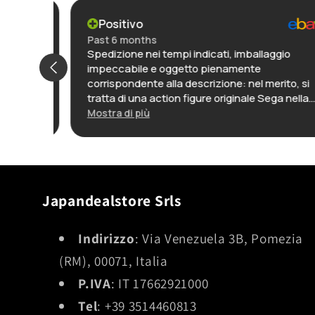
Positivo
Past 6 months
Spedizione nei tempi indicati, imballaggio
g
impeccabile e oggetto pienamente
,
corrispondente alla descrizione: nel merito, si
de
tratta di una action figure originale Sega nella
t der
sua confezione, ancora incartata, ed è
Mostra di più
decisamente ben fatto, lo reputo una delle
ich
migliori realizzazioni di questo personaggio. In
definitiva: ottimo venditore, preciso e puntuale,
e oggetto con rapporto qualità-prezzo molto
interessante.
Japandealstore Srls
Indirizzo
: Via Venezuela 3B, Pomezia
(RM), 00071, Italia
P.IVA
: IT 17662921000
Tel
: +39 3514460813