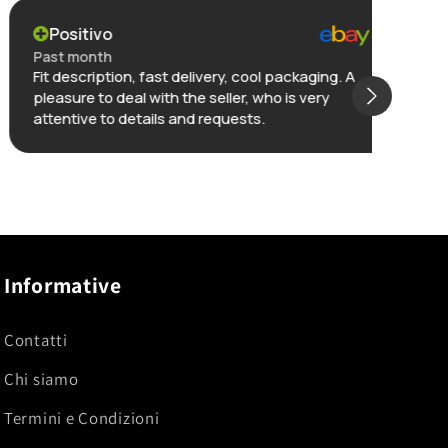
Positivo
Po
Past month
Past
Fit description, fast delivery, cool packaging. A
Great
pleasure to deal with the seller, who is very
packa
attentive to details and requests.
pro a
issu
selle
Mostr
selle
Informative
Contatti
Chi siamo
Termini e Condizioni