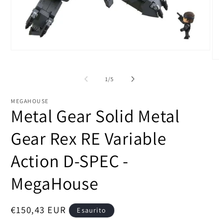
Apri
contenuti
Ap
multimediali
co
1
mu
su
1
/
5
in
2
finestra
in
modale
fi
MEGAHOUSE
mo
Metal Gear Solid Metal
Gear Rex RE Variable
Action D-SPEC -
MegaHouse
Prezzo
€150,43 EUR
Esaurito