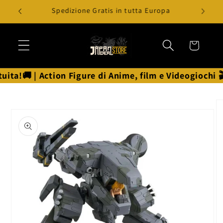
Vai
Spedizione Gratis in tutta Europa
direttamente
ai contenuti
Carrello
a!🚚 | Action Figure di Anime, film e Videogiochi 🎬
Passa alle
informazioni
sul prodotto