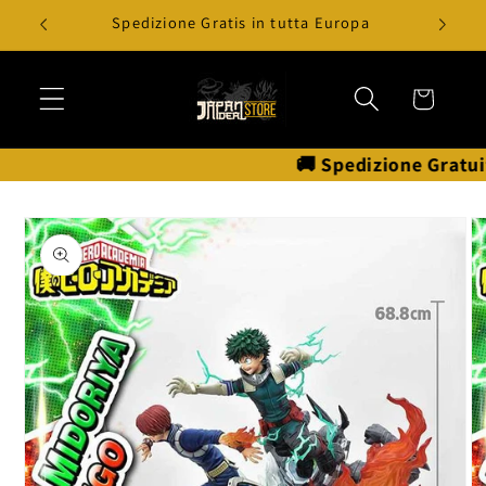
Vai
Spedizione Gratis in tutta Europa
direttamente
ai contenuti
Carrello
🚚 Spedizione Gratuita!
Passa alle
informazioni
sul prodotto