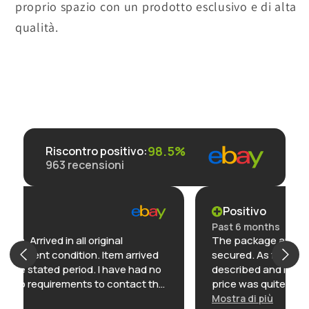
proprio spazio con un prodotto esclusivo e di alta
qualità.
98.5%
Riscontro positivo
:
963
recensioni
Positivo
Past 6 months
The package arrived quickly and was well
ived
secured. As for the figure, it was exactly as
ad no
described and in perfect condition, plus the
t the
price was quite good compared to other
this
websites. I’m very satisfied and would
Mostra di più