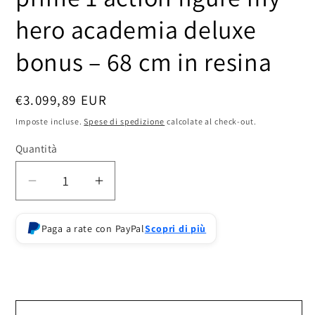
hero academia deluxe
bonus – 68 cm in resina
Prezzo
€3.099,89 EUR
di
Imposte incluse.
Spese di spedizione
calcolate al check-out.
listino
Quantità
Diminuisci
Aumenta
quantità
quantità
per
per
Paga a rate con PayPal
Scopri di più
prime
prime
1
1
action
action
figure
figure