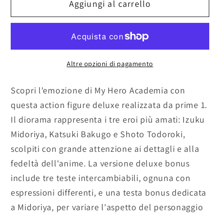
my
my
Aggiungi al carrello
hero
hero
academia
academia
deluxe
deluxe
bonus
bonus
–
–
Altre opzioni di pagamento
68
68
cm
cm
Scopri l'emozione di My Hero Academia con
in
in
questa action figure deluxe realizzata da prime 1.
resina
resina
Il diorama rappresenta i tre eroi più amati: Izuku
Midoriya, Katsuki Bakugo e Shoto Todoroki,
scolpiti con grande attenzione ai dettagli e alla
fedeltà dell'anime. La versione deluxe bonus
include tre teste intercambiabili, ognuna con
espressioni differenti, e una testa bonus dedicata
a Midoriya, per variare l'aspetto del personaggio