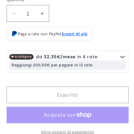
Diminuisci
Aumenta
quantità
quantità
per
per
Paga a rate con PayPal
Scopri di più
ONE
ONE
12
12
COLLECTIVE
COLLECTIVE
NIGHTWING
NIGHTWING
AF
AF
Esaurito
Altre opzioni di pagamento