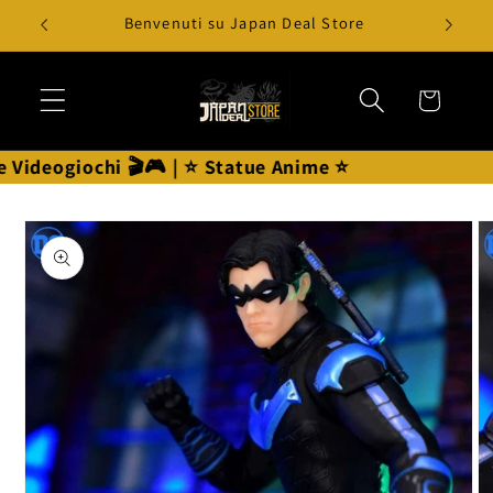
Vai
pa
Benvenuti su Japan Deal Store
direttamente
ai contenuti
Carrello
ideogiochi 🎬🎮 | ⭐ Statue Anime ⭐
Passa alle
informazioni
sul prodotto