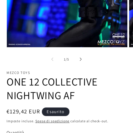
Apri
Ap
contenuti
co
multimediali
mu
su
1
/
5
1
2
in
in
finestra
fi
MEZCO TOYS
modale
mo
ONE 12 COLLECTIVE
NIGHTWING AF
Prezzo
€129,42 EUR
Esaurito
di
Imposte incluse.
Spese di spedizione
calcolate al check-out.
listino
Quantità