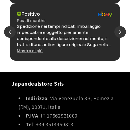
Positivo
Past 6 months
Spedizione nei tempi indicati, imballaggio
impeccabile e oggetto pienamente
corrispondente alla descrizione: nel merito, si
tratta di una action figure originale Sega nella
sua confezione, ancora incartata, ed è
Mostra di più
decisamente ben fatto, lo reputo una delle
migliori realizzazioni di questo personaggio. In
definitiva: ottimo venditore, preciso e puntuale,
e oggetto con rapporto qualità-prezzo molto
interessante.
Japandealstore Srls
Indirizzo
: Via Venezuela 3B, Pomezia
(RM), 00071, Italia
P.IVA
: IT 17662921000
Tel
: +39 3514460813