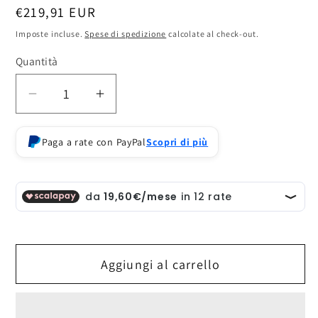
Prezzo
€219,91 EUR
di
Imposte incluse.
Spese di spedizione
calcolate al check-out.
listino
Quantità
Diminuisci
Aumenta
quantità
quantità
per
per
Paga a rate con PayPal
Scopri di più
kadokawa
kadokawa
spice
spice
and
and
wolf
wolf
action
action
figure
figure
Aggiungi al carrello
holo
holo
plent
plent
apple
apple