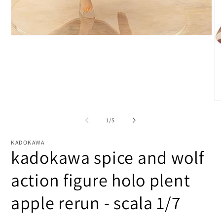
Apri
contenuti
multimediali
1
in
finestra
modale
Ap
co
mu
su
1
/
5
2
in
fi
KADOKAWA
mo
kadokawa spice and wolf
action figure holo plent
apple rerun - scala 1/7