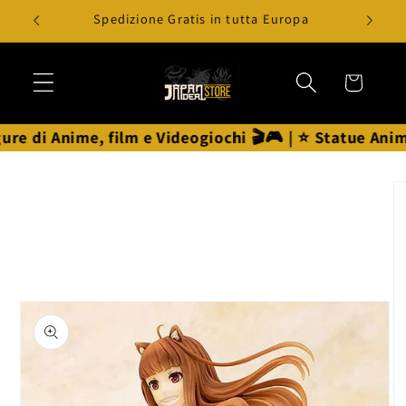
Vai
Spedizione Gratis in tutta Europa
direttamente
ai contenuti
Carrello
 di Anime, film e Videogiochi 🎬🎮 | ⭐ Statue Anime ⭐
Passa alle
informazioni
sul prodotto