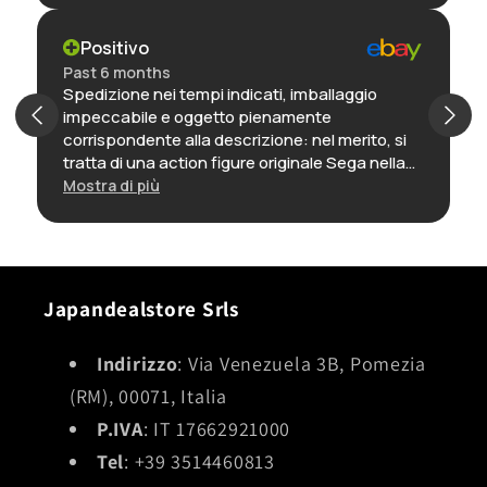
Positivo
Past 6 months
Spedizione nei tempi indicati, imballaggio
impeccabile e oggetto pienamente
corrispondente alla descrizione: nel merito, si
tratta di una action figure originale Sega nella
sua confezione, ancora incartata, ed è
Mostra di più
decisamente ben fatto, lo reputo una delle
migliori realizzazioni di questo personaggio. In
definitiva: ottimo venditore, preciso e puntuale,
e oggetto con rapporto qualità-prezzo molto
interessante.
Japandealstore Srls
Indirizzo
: Via Venezuela 3B, Pomezia
(RM), 00071, Italia
P.IVA
: IT 17662921000
Tel
: +39 3514460813