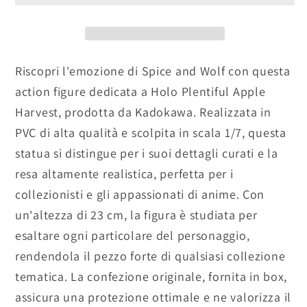
rerun
rerun
-
-
scala
scala
1/7
1/7
Riscopri l'emozione di Spice and Wolf con questa
action figure dedicata a Holo Plentiful Apple
Harvest, prodotta da Kadokawa. Realizzata in
PVC di alta qualità e scolpita in scala 1/7, questa
statua si distingue per i suoi dettagli curati e la
resa altamente realistica, perfetta per i
collezionisti e gli appassionati di anime. Con
un'altezza di 23 cm, la figura è studiata per
esaltare ogni particolare del personaggio,
rendendola il pezzo forte di qualsiasi collezione
tematica. La confezione originale, fornita in box,
assicura una protezione ottimale e ne valorizza il