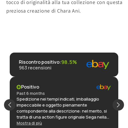
tocco di originalità alla tua collezione con questa
preziosa creazione di Chara Ani.
98.5%
Riscontro positivo
:
963
recensioni
Positivo
Past 6 months
Spedizione nei tempi indicati, imballaggio
impeccabile e oggetto pienamente
corrispondente alla descrizione: nel merito, si
tratta di una action figure originale Sega nella
sua confezione, ancora incartata, ed è
Mostra di più