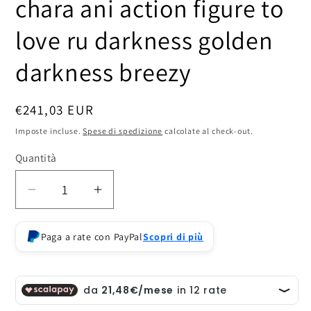
chara ani action figure to
love ru darkness golden
darkness breezy
Prezzo
€241,03 EUR
di
Imposte incluse.
Spese di spedizione
calcolate al check-out.
listino
Quantità
Diminuisci
Aumenta
quantità
quantità
per
per
Paga a rate con PayPal
Scopri di più
chara
chara
ani
ani
action
action
figure
figure