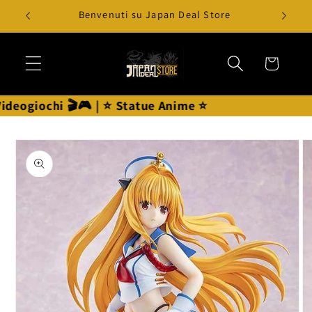
Vai
pa
Benvenuti su Japan Deal Store
direttamente
ai contenuti
Carrello
eogiochi 🎬🎮 | ⭐ Statue Anime ⭐
Passa alle
informazioni
sul prodotto