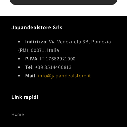
decisamente ben fatto, lo reputo una delle
migliori realizzazioni di questo personaggio. In
definitiva: ottimo venditore, preciso e puntuale,
e oggetto con rapporto qualità-prezzo molto
interessante.
Japandealstore Srls
Indirizzo
: Via Venezuela 3B, Pomezia
(RM), 00071, Italia
P.IVA
: IT 17662921000
Tel
: +39 3514460813
Mail
:
info@japandealstore.it
Link rapidi
Home