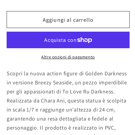
to
to
love
love
Aggiungi al carrello
ru
ru
darkness
darkness
golden
golden
darkness
darkness
breezy
breezy
Altre opzioni di pagamento
Scopri la nuova action figure di Golden Darkness
in versione Breezy Seaside, un pezzo imperdibile
per gli appassionati di To Love Ru Darkness.
Realizzata da Chara Ani, questa statua è scolpita
in scala 1/7 e raggiunge un'altezza di 24 cm,
garantendo una resa dettagliata e fedele al
personaggio. Il prodotto è realizzato in PVC,