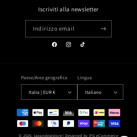
Iscriviti alla newsletter
Indirizzo email
Facebook
Instagram
TikTok
Paese/Area geografica
Lingua
Italia | EUR €
Italiano
Metodi
di
pagamento
© 2026,
japandealstore
| Designed by
IFG eCommerce