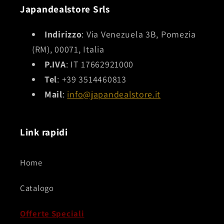
interessante.
Japandealstore Srls
Indirizzo
: Via Venezuela 3B, Pomezia
(RM), 00071, Italia
P.IVA
: IT 17662921000
Tel
: +39 3514460813
Mail
:
info@japandealstore.it
Link rapidi
Home
Catalogo
Offerte Speciali