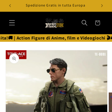
Vai
Spedizione Gratis in tutta Europa
direttamente
ai contenuti
Carrello
 | Action Figure di Anime, film e Videogiochi 🎬🎮 | 
Passa alle
informazioni
sul prodotto