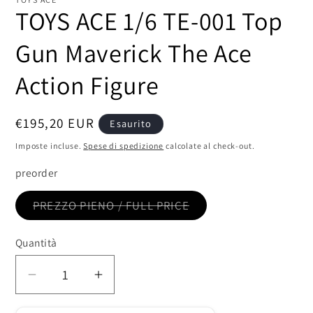
modale
TOYS ACE 1/6 TE-001 Top
Gun Maverick The Ace
Action Figure
Prezzo
€195,20 EUR
Esaurito
di
Imposte incluse.
Spese di spedizione
calcolate al check-out.
listino
preorder
Variante
PREZZO PIENO / FULL PRICE
esaurita
o
non
Quantità
disponibile
Diminuisci
Aumenta
quantità
quantità